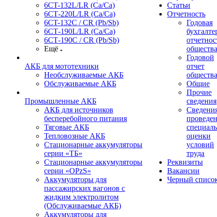
6CT-132L/LR (Ca/Ca)
Статьи
6СТ-220L/LR (Ca/Ca)
Отчетность
6CT-132C / CR (Pb/Sb)
Годовая
6СТ-190L/LR (Ca/Ca)
бухгалте
6СТ-190С / CR (Pb/Sb)
отчетнос
Ещё
обществ
Годовой
АКБ для мототехники
отчет
Необслуживаемые АКБ
обществ
Обслуживаемые АКБ
Общие
Прочие
Промышленные АКБ
сведения
АКБ для источников
Сведения
бесперебойного питания
проведе
Тяговые АКБ
специал
Тепловозные АКБ
оценки
Стационарные аккумуляторы
условий
серии «ТБ»
труда
Стационарные аккумуляторы
Реквизиты
серии «OPzS»
Вакансии
Аккумуляторы для
Черный списо
пассажирских вагонов с
жидким электролитом
(Обслуживаемые АКБ)
Аккумуляторы для