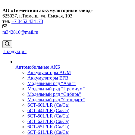
АО «Тюменский аккумуляторный завод»
625037, г.Тюмень, ул. Ямская, 103
тел.
+7 3452 434173
m342810@mail.ru
Продукция
Автомобильные АКБ
Аккумуляторы AGM
Аккумуляторы EFB
Модельный ряд “Азия”
Модельный ряд “Премиум”
Модельный ряд “Сибирь”
Модельный ряд “Стандарт”
6СТ-60L/LR (Ca/Ca)
6СТ-44L/LR (Са/Са)
6СТ-50L/LR (Ca/Ca)
6СТ-62L/LR (Ca/Ca)
6СТ-55L/LR (Ca/Ca)
6СТ-61L/LR (Ca/Ca)