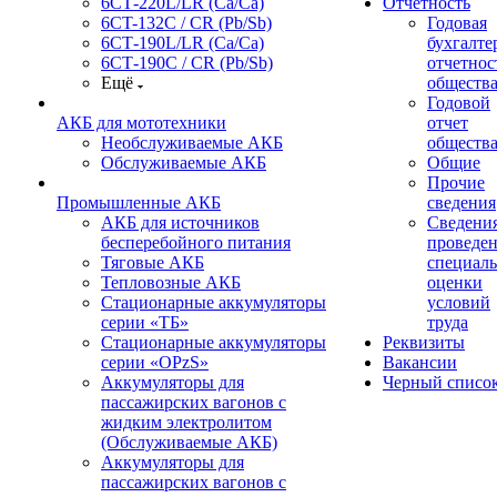
6СТ-220L/LR (Ca/Ca)
Отчетность
6CT-132C / CR (Pb/Sb)
Годовая
6СТ-190L/LR (Ca/Ca)
бухгалте
6СТ-190С / CR (Pb/Sb)
отчетнос
Ещё
обществ
Годовой
АКБ для мототехники
отчет
Необслуживаемые АКБ
обществ
Обслуживаемые АКБ
Общие
Прочие
Промышленные АКБ
сведения
АКБ для источников
Сведения
бесперебойного питания
проведе
Тяговые АКБ
специал
Тепловозные АКБ
оценки
Стационарные аккумуляторы
условий
серии «ТБ»
труда
Стационарные аккумуляторы
Реквизиты
серии «OPzS»
Вакансии
Аккумуляторы для
Черный списо
пассажирских вагонов с
жидким электролитом
(Обслуживаемые АКБ)
Аккумуляторы для
пассажирских вагонов с