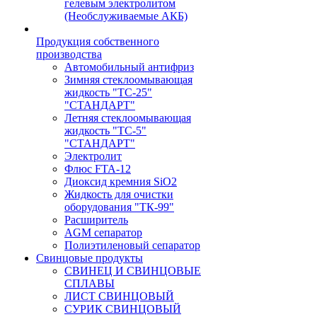
гелевым электролитом
(Необслуживаемые АКБ)
Продукция собственного
производства
Автомобильный антифриз
Зимняя стеклоомывающая
жидкость "ТС-25"
"СТАНДАРТ"
Летняя стеклоомывающая
жидкость "ТС-5"
"СТАНДАРТ"
Электролит
Флюс FTA-12
Диоксид кремния SiO2
Жидкость для очистки
оборудования "ТК-99"
Расширитель
AGM сепаратор
Полиэтиленовый сепаратор
Свинцовые продукты
СВИНЕЦ И СВИНЦОВЫЕ
СПЛАВЫ
ЛИСТ СВИНЦОВЫЙ
СУРИК СВИНЦОВЫЙ