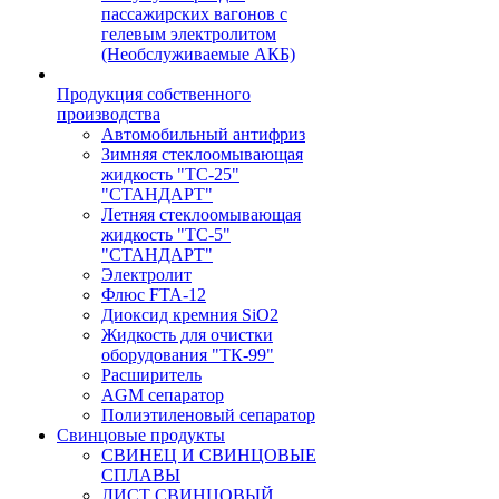
пассажирских вагонов с
гелевым электролитом
(Необслуживаемые АКБ)
Продукция собственного
производства
Автомобильный антифриз
Зимняя стеклоомывающая
жидкость "ТС-25"
"СТАНДАРТ"
Летняя стеклоомывающая
жидкость "ТС-5"
"СТАНДАРТ"
Электролит
Флюс FTA-12
Диоксид кремния SiO2
Жидкость для очистки
оборудования "ТК-99"
Расширитель
AGM сепаратор
Полиэтиленовый сепаратор
Свинцовые продукты
СВИНЕЦ И СВИНЦОВЫЕ
СПЛАВЫ
ЛИСТ СВИНЦОВЫЙ