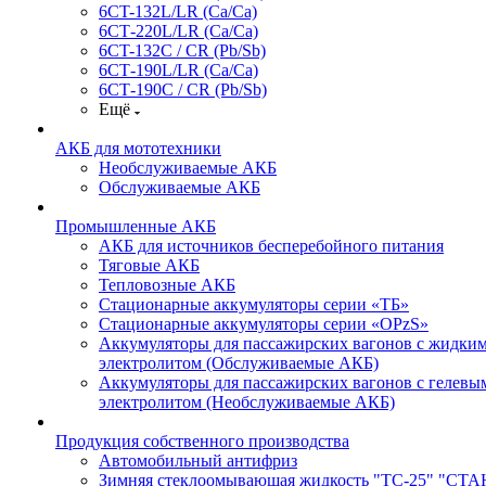
6CT-132L/LR (Ca/Ca)
6СТ-220L/LR (Ca/Ca)
6CT-132C / CR (Pb/Sb)
6СТ-190L/LR (Ca/Ca)
6СТ-190С / CR (Pb/Sb)
Ещё
АКБ для мототехники
Необслуживаемые АКБ
Обслуживаемые АКБ
Промышленные АКБ
АКБ для источников бесперебойного питания
Тяговые АКБ
Тепловозные АКБ
Стационарные аккумуляторы серии «ТБ»
Стационарные аккумуляторы серии «OPzS»
Аккумуляторы для пассажирских вагонов с жидки
электролитом (Обслуживаемые АКБ)
Аккумуляторы для пассажирских вагонов с гелевы
электролитом (Необслуживаемые АКБ)
Продукция собственного производства
Автомобильный антифриз
Зимняя стеклоомывающая жидкость "ТС-25" "СТ