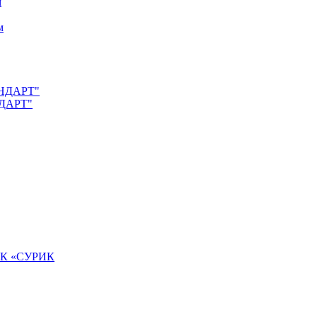
м
м
АНДАРТ"
НДАРТ"
К «СУРИК