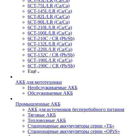
6CT-95L/LR (Са/Са)
6CT-75L/LR (Ca/Ca)
6CT-145L/LR (Са/Са)
6CT-82L/LR (Са/Са)
6CT-90L/LR (Ca/Ca)
6CT-210L/LR (Ca/Ca)
6CT-100L/LR (Ca/Ca)
6CT-210C / CR (Pb/Sb)
6CT-132L/LR (Ca/Ca)
6СТ-220L/LR (Ca/Ca)
6CT-132C / CR (Pb/Sb)
6СТ-190L/LR (Ca/Ca)
6СТ-190С / CR (Pb/Sb)
Ещё
АКБ для мототехники
Необслуживаемые АКБ
Обслуживаемые АКБ
Промышленные АКБ
АКБ для источников бесперебойного питания
Тяговые АКБ
Тепловозные АКБ
Стационарные аккумуляторы серии «ТБ»
Стационарные аккумуляторы серии «OPzS»