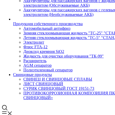
Аккумуляторы для пассажирских вагонов с жидки
электролитом (Обслуживаемые АКБ)
Аккумуляторы для пассажирских вагонов с гелевы
электролитом (Необслуживаемые АКБ)
Продукция собственного производства
Автомобильный антифриз
Зимняя стеклоомывающая жидкость "ТС-25" "СТ
Летняя стеклоомывающая жидкость "ТС-5" "СТА
Электролит
Флюс FTA-12
Диоксид кремния SiO2
Жидкость для очистки оборудования "ТК-99"
Расширитель
AGM сепаратор
Полиэтиленовый сепаратор
Свинцовые продукты
СВИНЕЦ И СВИНЦОВЫЕ СПЛАВЫ
ЛИСТ СВИНЦОВЫЙ
СУРИК СВИНЦОВЫЙ ГОСТ 19151-73
ПРОТИВОКОРРОЗИОННАЯ КОМПОЗИЦИЯ ПК
СВИНЦОВЫЙ»