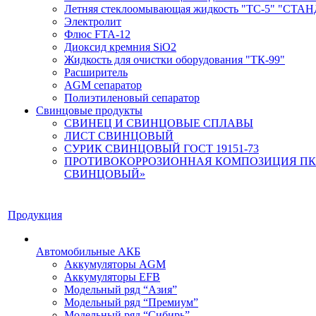
Летняя стеклоомывающая жидкость "ТС-5" "СТА
Электролит
Флюс FTA-12
Диоксид кремния SiO2
Жидкость для очистки оборудования "ТК-99"
Расширитель
AGM сепаратор
Полиэтиленовый сепаратор
Свинцовые продукты
СВИНЕЦ И СВИНЦОВЫЕ СПЛАВЫ
ЛИСТ СВИНЦОВЫЙ
СУРИК СВИНЦОВЫЙ ГОСТ 19151-73
ПРОТИВОКОРРОЗИОННАЯ КОМПОЗИЦИЯ ПК
СВИНЦОВЫЙ»
Продукция
Автомобильные АКБ
Аккумуляторы AGM
Аккумуляторы EFB
Модельный ряд “Азия”
Модельный ряд “Премиум”
Модельный ряд “Сибирь”