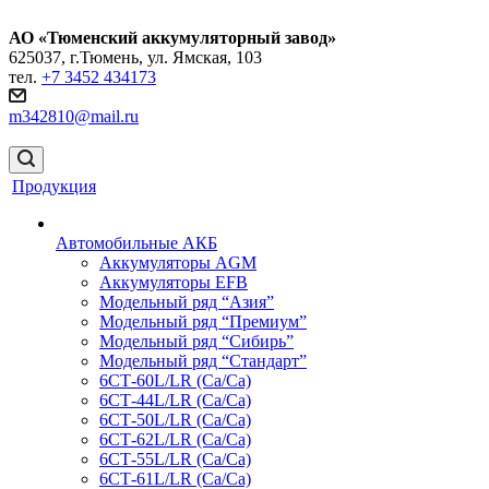
АО «Тюменский аккумуляторный завод»
625037, г.Тюмень, ул. Ямская, 103
тел.
+7 3452 434173
m342810@mail.ru
Продукция
Автомобильные АКБ
Аккумуляторы AGM
Аккумуляторы EFB
Модельный ряд “Азия”
Модельный ряд “Премиум”
Модельный ряд “Сибирь”
Модельный ряд “Стандарт”
6СТ-60L/LR (Ca/Ca)
6СТ-44L/LR (Са/Са)
6СТ-50L/LR (Ca/Ca)
6СТ-62L/LR (Ca/Ca)
6СТ-55L/LR (Ca/Ca)
6СТ-61L/LR (Ca/Ca)