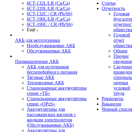
6CT-132L/LR (Ca/Ca)
Статьи
6СТ-220L/LR (Ca/Ca)
Отчетность
6CT-132C / CR (Pb/Sb)
Годовая
6СТ-190L/LR (Ca/Ca)
бухгалте
6СТ-190С / CR (Pb/Sb)
отчетнос
Ещё
обществ
Годовой
АКБ для мототехники
отчет
Необслуживаемые АКБ
обществ
Обслуживаемые АКБ
Общие
Прочие
Промышленные АКБ
сведения
АКБ для источников
Сведения
бесперебойного питания
проведе
Тяговые АКБ
специал
Тепловозные АКБ
оценки
Стационарные аккумуляторы
условий
серии «ТБ»
труда
Стационарные аккумуляторы
Реквизиты
серии «OPzS»
Вакансии
Аккумуляторы для
Черный списо
пассажирских вагонов с
жидким электролитом
(Обслуживаемые АКБ)
Аккумуляторы для