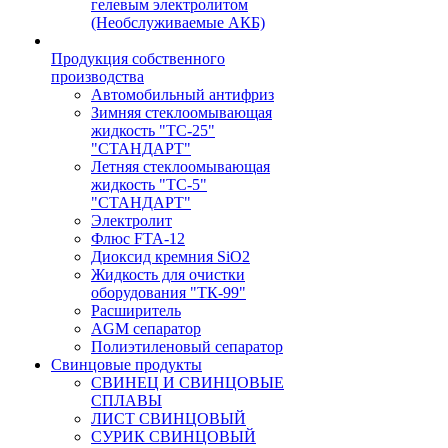
гелевым электролитом
(Необслуживаемые АКБ)
Продукция собственного
производства
Автомобильный антифриз
Зимняя стеклоомывающая
жидкость "ТС-25"
"СТАНДАРТ"
Летняя стеклоомывающая
жидкость "ТС-5"
"СТАНДАРТ"
Электролит
Флюс FTA-12
Диоксид кремния SiO2
Жидкость для очистки
оборудования "ТК-99"
Расширитель
AGM сепаратор
Полиэтиленовый сепаратор
Свинцовые продукты
СВИНЕЦ И СВИНЦОВЫЕ
СПЛАВЫ
ЛИСТ СВИНЦОВЫЙ
СУРИК СВИНЦОВЫЙ