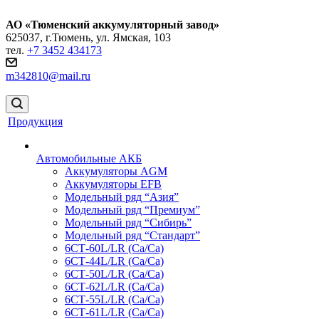
АО «Тюменский аккумуляторный завод»
625037, г.Тюмень, ул. Ямская, 103
тел.
+7 3452 434173
m342810@mail.ru
Продукция
Автомобильные АКБ
Аккумуляторы AGM
Аккумуляторы EFB
Модельный ряд “Азия”
Модельный ряд “Премиум”
Модельный ряд “Сибирь”
Модельный ряд “Стандарт”
6СТ-60L/LR (Ca/Ca)
6СТ-44L/LR (Са/Са)
6СТ-50L/LR (Ca/Ca)
6СТ-62L/LR (Ca/Ca)
6СТ-55L/LR (Ca/Ca)
6СТ-61L/LR (Ca/Ca)