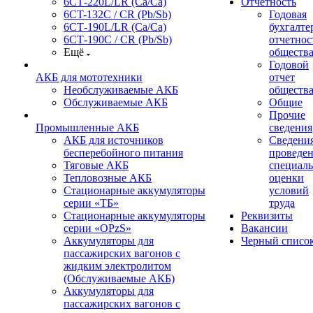
6СТ-220L/LR (Ca/Ca)
Отчетность
6CT-132C / CR (Pb/Sb)
Годовая
6СТ-190L/LR (Ca/Ca)
бухгалте
6СТ-190С / CR (Pb/Sb)
отчетнос
Ещё
обществ
Годовой
АКБ для мототехники
отчет
Необслуживаемые АКБ
обществ
Обслуживаемые АКБ
Общие
Прочие
Промышленные АКБ
сведения
АКБ для источников
Сведения
бесперебойного питания
проведе
Тяговые АКБ
специал
Тепловозные АКБ
оценки
Стационарные аккумуляторы
условий
серии «ТБ»
труда
Стационарные аккумуляторы
Реквизиты
серии «OPzS»
Вакансии
Аккумуляторы для
Черный списо
пассажирских вагонов с
жидким электролитом
(Обслуживаемые АКБ)
Аккумуляторы для
пассажирских вагонов с