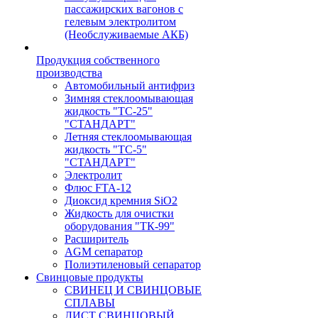
пассажирских вагонов с
гелевым электролитом
(Необслуживаемые АКБ)
Продукция собственного
производства
Автомобильный антифриз
Зимняя стеклоомывающая
жидкость "ТС-25"
"СТАНДАРТ"
Летняя стеклоомывающая
жидкость "ТС-5"
"СТАНДАРТ"
Электролит
Флюс FTA-12
Диоксид кремния SiO2
Жидкость для очистки
оборудования "ТК-99"
Расширитель
AGM сепаратор
Полиэтиленовый сепаратор
Свинцовые продукты
СВИНЕЦ И СВИНЦОВЫЕ
СПЛАВЫ
ЛИСТ СВИНЦОВЫЙ