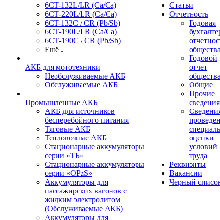
6CT-132L/LR (Ca/Ca)
Статьи
6СТ-220L/LR (Ca/Ca)
Отчетность
6CT-132C / CR (Pb/Sb)
Годовая
6СТ-190L/LR (Ca/Ca)
бухгалте
6СТ-190С / CR (Pb/Sb)
отчетнос
Ещё
обществ
Годовой
АКБ для мототехники
отчет
Необслуживаемые АКБ
обществ
Обслуживаемые АКБ
Общие
Прочие
Промышленные АКБ
сведения
АКБ для источников
Сведения
бесперебойного питания
проведе
Тяговые АКБ
специал
Тепловозные АКБ
оценки
Стационарные аккумуляторы
условий
серии «ТБ»
труда
Стационарные аккумуляторы
Реквизиты
серии «OPzS»
Вакансии
Аккумуляторы для
Черный списо
пассажирских вагонов с
жидким электролитом
(Обслуживаемые АКБ)
Аккумуляторы для