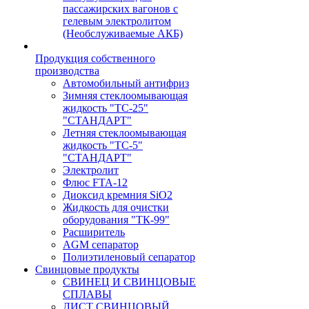
пассажирских вагонов с
гелевым электролитом
(Необслуживаемые АКБ)
Продукция собственного
производства
Автомобильный антифриз
Зимняя стеклоомывающая
жидкость "ТС-25"
"СТАНДАРТ"
Летняя стеклоомывающая
жидкость "ТС-5"
"СТАНДАРТ"
Электролит
Флюс FTA-12
Диоксид кремния SiO2
Жидкость для очистки
оборудования "ТК-99"
Расширитель
AGM сепаратор
Полиэтиленовый сепаратор
Свинцовые продукты
СВИНЕЦ И СВИНЦОВЫЕ
СПЛАВЫ
ЛИСТ СВИНЦОВЫЙ