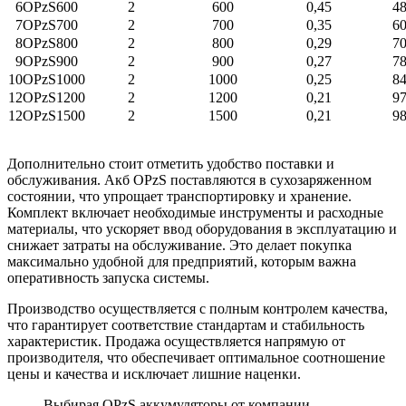
6OPzS600
2
600
0,45
4
7OPzS700
2
700
0,35
6
8OPzS800
2
800
0,29
7
9OPzS900
2
900
0,27
7
10OPzS1000
2
1000
0,25
8
12OPzS1200
2
1200
0,21
9
12OPzS1500
2
1500
0,21
9
Дополнительно стоит отметить удобство поставки и
обслуживания. Акб OPzS поставляются в сухозаряженном
состоянии, что упрощает транспортировку и хранение.
Комплект включает необходимые инструменты и расходные
материалы, что ускоряет ввод оборудования в эксплуатацию и
снижает затраты на обслуживание. Это делает покупка
максимально удобной для предприятий, которым важна
оперативность запуска системы.
Производство осуществляется с полным контролем качества,
что гарантирует соответствие стандартам и стабильность
характеристик. Продажа осуществляется напрямую от
производителя, что обеспечивает оптимальное соотношение
цены и качества и исключает лишние наценки.
Выбирая OPzS аккумуляторы от компании