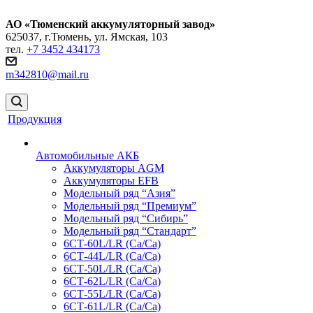
АО «Тюменский аккумуляторный завод»
625037, г.Тюмень, ул. Ямская, 103
тел.
+7 3452 434173
m342810@mail.ru
Продукция
Автомобильные АКБ
Аккумуляторы AGM
Аккумуляторы EFB
Модельный ряд “Азия”
Модельный ряд “Премиум”
Модельный ряд “Сибирь”
Модельный ряд “Стандарт”
6СТ-60L/LR (Ca/Ca)
6СТ-44L/LR (Са/Са)
6СТ-50L/LR (Ca/Ca)
6СТ-62L/LR (Ca/Ca)
6СТ-55L/LR (Ca/Ca)
6СТ-61L/LR (Ca/Ca)