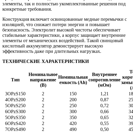
элементы, так и полностью укомплектованные решения под
конкретные требования.
Конструкция включает освинцованные медные перемычки с
изоляцией, что снижает потери энергии и повышает
безопасность. Электролит высокой чистоты обеспечивает
стабильные характеристики, а корпус защищает внутренние
элементы от механических воздействий. Такой свинцовый
кислотный аккумулятор демонстрирует высокую
эффективность даже при длительных нагрузках.
ТЕХНИЧЕСКИЕ ХАРАКТЕРИСТИКИ
Т
Номинальное
Внутреннее
Номинальная
коро
Тип
напряжение
сопротивление
емкость (Ah)
замы
(В)
(мОм)
(
3OPzS150
2
150
1,21
1
4OPzS200
2
200
0,87
2
5OPzS250
2
250
0,72
3
6OPzS300
2
300
0,66
3
5OPzS350
2
350
0,65
3
6OPzS420
2
420
0,55
3
7OPzS490
2
490
0,50
4