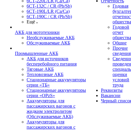
6СТ-220L/LR (Ca/Ca)
Отчетность
6CT-132C / CR (Pb/Sb)
Годовая
6СТ-190L/LR (Ca/Ca)
бухгалте
6СТ-190С / CR (Pb/Sb)
отчетнос
Ещё
обществ
Годовой
АКБ для мототехники
отчет
Необслуживаемые АКБ
обществ
Обслуживаемые АКБ
Общие
Прочие
Промышленные АКБ
сведения
АКБ для источников
Сведения
бесперебойного питания
проведе
Тяговые АКБ
специал
Тепловозные АКБ
оценки
Стационарные аккумуляторы
условий
серии «ТБ»
труда
Стационарные аккумуляторы
Реквизиты
серии «OPzS»
Вакансии
Аккумуляторы для
Черный списо
пассажирских вагонов с
жидким электролитом
(Обслуживаемые АКБ)
Аккумуляторы для
пассажирских вагонов с