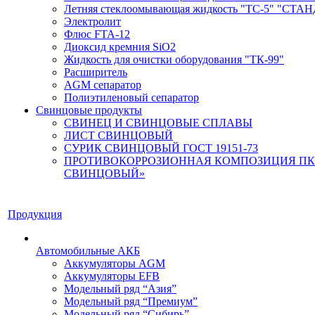
Летняя стеклоомывающая жидкость "ТС-5" "СТА
Электролит
Флюс FTA-12
Диоксид кремния SiO2
Жидкость для очистки оборудования "ТК-99"
Расширитель
AGM сепаратор
Полиэтиленовый сепаратор
Свинцовые продукты
СВИНЕЦ И СВИНЦОВЫЕ СПЛАВЫ
ЛИСТ СВИНЦОВЫЙ
СУРИК СВИНЦОВЫЙ ГОСТ 19151-73
ПРОТИВОКОРРОЗИОННАЯ КОМПОЗИЦИЯ ПК
СВИНЦОВЫЙ»
Продукция
Автомобильные АКБ
Аккумуляторы AGM
Аккумуляторы EFB
Модельный ряд “Азия”
Модельный ряд “Премиум”
Модельный ряд “Сибирь”