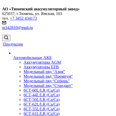
АО «Тюменский аккумуляторный завод»
625037, г.Тюмень, ул. Ямская, 103
тел.
+7 3452 434173
m342810@mail.ru
Продукция
Автомобильные АКБ
Аккумуляторы AGM
Аккумуляторы EFB
Модельный ряд “Азия”
Модельный ряд “Премиум”
Модельный ряд “Сибирь”
Модельный ряд “Стандарт”
6СТ-60L/LR (Ca/Ca)
6СТ-44L/LR (Са/Са)
6СТ-50L/LR (Ca/Ca)
6СТ-62L/LR (Ca/Ca)
6СТ-55L/LR (Ca/Ca)
6СТ-61L/LR (Ca/Ca)