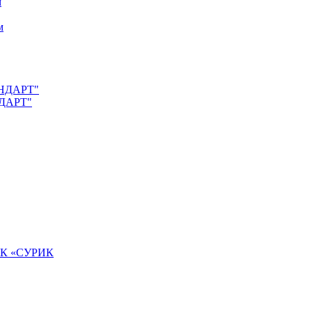
м
м
АНДАРТ"
НДАРТ"
К «СУРИК