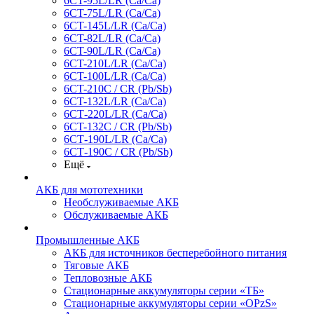
6CT-95L/LR (Са/Са)
6CT-75L/LR (Ca/Ca)
6CT-145L/LR (Са/Са)
6CT-82L/LR (Са/Са)
6CT-90L/LR (Ca/Ca)
6CT-210L/LR (Ca/Ca)
6CT-100L/LR (Ca/Ca)
6CT-210C / CR (Pb/Sb)
6CT-132L/LR (Ca/Ca)
6СТ-220L/LR (Ca/Ca)
6CT-132C / CR (Pb/Sb)
6СТ-190L/LR (Ca/Ca)
6СТ-190С / CR (Pb/Sb)
Ещё
АКБ для мототехники
Необслуживаемые АКБ
Обслуживаемые АКБ
Промышленные АКБ
АКБ для источников бесперебойного питания
Тяговые АКБ
Тепловозные АКБ
Стационарные аккумуляторы серии «ТБ»
Стационарные аккумуляторы серии «OPzS»