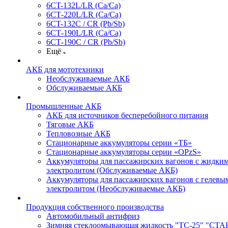
6CT-132L/LR (Ca/Ca)
6СТ-220L/LR (Ca/Ca)
6CT-132C / CR (Pb/Sb)
6СТ-190L/LR (Ca/Ca)
6СТ-190С / CR (Pb/Sb)
Ещё
АКБ для мототехники
Необслуживаемые АКБ
Обслуживаемые АКБ
Промышленные АКБ
АКБ для источников бесперебойного питания
Тяговые АКБ
Тепловозные АКБ
Стационарные аккумуляторы серии «ТБ»
Стационарные аккумуляторы серии «OPzS»
Аккумуляторы для пассажирских вагонов с жидки
электролитом (Обслуживаемые АКБ)
Аккумуляторы для пассажирских вагонов с гелевы
электролитом (Необслуживаемые АКБ)
Продукция собственного производства
Автомобильный антифриз
Зимняя стеклоомывающая жидкость "ТС-25" "СТ