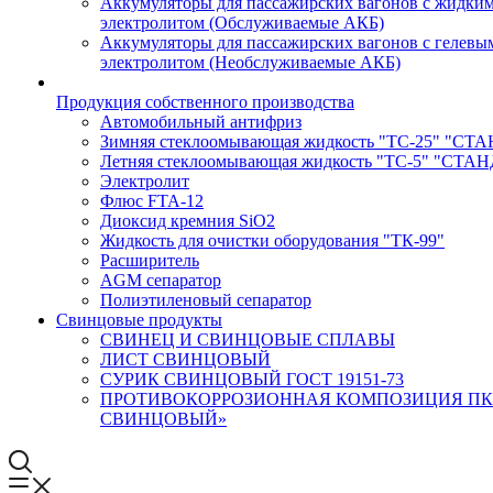
Аккумуляторы для пассажирских вагонов с жидки
электролитом (Обслуживаемые АКБ)
Аккумуляторы для пассажирских вагонов с гелевы
электролитом (Необслуживаемые АКБ)
Продукция собственного производства
Автомобильный антифриз
Зимняя стеклоомывающая жидкость "ТС-25" "СТ
Летняя стеклоомывающая жидкость "ТС-5" "СТА
Электролит
Флюс FTA-12
Диоксид кремния SiO2
Жидкость для очистки оборудования "ТК-99"
Расширитель
AGM сепаратор
Полиэтиленовый сепаратор
Свинцовые продукты
СВИНЕЦ И СВИНЦОВЫЕ СПЛАВЫ
ЛИСТ СВИНЦОВЫЙ
СУРИК СВИНЦОВЫЙ ГОСТ 19151-73
ПРОТИВОКОРРОЗИОННАЯ КОМПОЗИЦИЯ ПК
СВИНЦОВЫЙ»