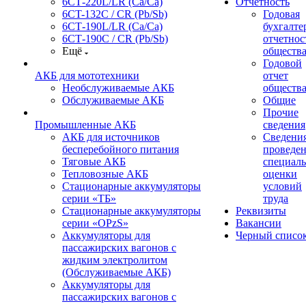
6СТ-220L/LR (Ca/Ca)
Отчетность
6CT-132C / CR (Pb/Sb)
Годовая
6СТ-190L/LR (Ca/Ca)
бухгалте
6СТ-190С / CR (Pb/Sb)
отчетнос
Ещё
обществ
Годовой
АКБ для мототехники
отчет
Необслуживаемые АКБ
обществ
Обслуживаемые АКБ
Общие
Прочие
Промышленные АКБ
сведения
АКБ для источников
Сведения
бесперебойного питания
проведе
Тяговые АКБ
специал
Тепловозные АКБ
оценки
Стационарные аккумуляторы
условий
серии «ТБ»
труда
Стационарные аккумуляторы
Реквизиты
серии «OPzS»
Вакансии
Аккумуляторы для
Черный списо
пассажирских вагонов с
жидким электролитом
(Обслуживаемые АКБ)
Аккумуляторы для
пассажирских вагонов с