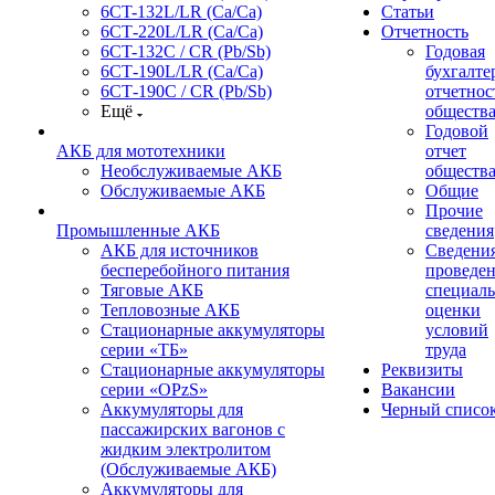
6CT-132L/LR (Ca/Ca)
Статьи
6СТ-220L/LR (Ca/Ca)
Отчетность
6CT-132C / CR (Pb/Sb)
Годовая
6СТ-190L/LR (Ca/Ca)
бухгалте
6СТ-190С / CR (Pb/Sb)
отчетнос
Ещё
обществ
Годовой
АКБ для мототехники
отчет
Необслуживаемые АКБ
обществ
Обслуживаемые АКБ
Общие
Прочие
Промышленные АКБ
сведения
АКБ для источников
Сведения
бесперебойного питания
проведе
Тяговые АКБ
специал
Тепловозные АКБ
оценки
Стационарные аккумуляторы
условий
серии «ТБ»
труда
Стационарные аккумуляторы
Реквизиты
серии «OPzS»
Вакансии
Аккумуляторы для
Черный списо
пассажирских вагонов с
жидким электролитом
(Обслуживаемые АКБ)
Аккумуляторы для