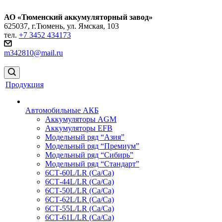
АО «Тюменский аккумуляторный завод»
625037, г.Тюмень, ул. Ямская, 103
тел.
+7 3452 434173
m342810@mail.ru
Продукция
Автомобильные АКБ
Аккумуляторы AGM
Аккумуляторы EFB
Модельный ряд “Азия”
Модельный ряд “Премиум”
Модельный ряд “Сибирь”
Модельный ряд “Стандарт”
6СТ-60L/LR (Ca/Ca)
6СТ-44L/LR (Са/Са)
6СТ-50L/LR (Ca/Ca)
6СТ-62L/LR (Ca/Ca)
6СТ-55L/LR (Ca/Ca)
6СТ-61L/LR (Ca/Ca)