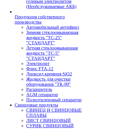
гелевым электролитом
(Необслуживаемые АКБ)
Продукция собственного
производства
Автомобильный антифриз
Зимняя стеклоомывающая
жидкость "ТС-25"
"СТАНДАРТ"
Летняя стеклоомывающая
жидкость "ТС-5"
"СТАНДАРТ"
Электролит
Флюс FTA-12
Диоксид кремния SiO2
Жидкость для очистки
оборудования "ТК-99"
Расширитель
AGM сепаратор
Полиэтиленовый сепаратор
Свинцовые продукты
СВИНЕЦ И СВИНЦОВЫЕ
СПЛАВЫ
ЛИСТ СВИНЦОВЫЙ
СУРИК СВИНЦОВЫЙ