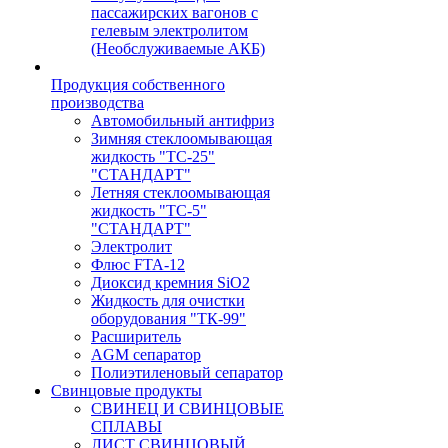
пассажирских вагонов с
гелевым электролитом
(Необслуживаемые АКБ)
Продукция собственного
производства
Автомобильный антифриз
Зимняя стеклоомывающая
жидкость "ТС-25"
"СТАНДАРТ"
Летняя стеклоомывающая
жидкость "ТС-5"
"СТАНДАРТ"
Электролит
Флюс FTA-12
Диоксид кремния SiO2
Жидкость для очистки
оборудования "ТК-99"
Расширитель
AGM сепаратор
Полиэтиленовый сепаратор
Свинцовые продукты
СВИНЕЦ И СВИНЦОВЫЕ
СПЛАВЫ
ЛИСТ СВИНЦОВЫЙ