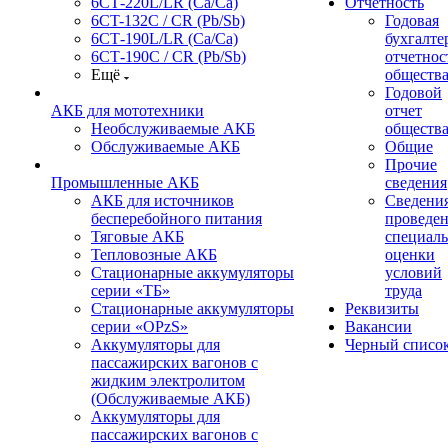
6СТ-220L/LR (Ca/Ca)
Отчетность
6CT-132C / CR (Pb/Sb)
Годовая
6СТ-190L/LR (Ca/Ca)
бухгалте
6СТ-190С / CR (Pb/Sb)
отчетнос
Ещё
обществ
Годовой
АКБ для мототехники
отчет
Необслуживаемые АКБ
обществ
Обслуживаемые АКБ
Общие
Прочие
Промышленные АКБ
сведения
АКБ для источников
Сведения
бесперебойного питания
проведе
Тяговые АКБ
специал
Тепловозные АКБ
оценки
Стационарные аккумуляторы
условий
серии «ТБ»
труда
Стационарные аккумуляторы
Реквизиты
серии «OPzS»
Вакансии
Аккумуляторы для
Черный списо
пассажирских вагонов с
жидким электролитом
(Обслуживаемые АКБ)
Аккумуляторы для
пассажирских вагонов с