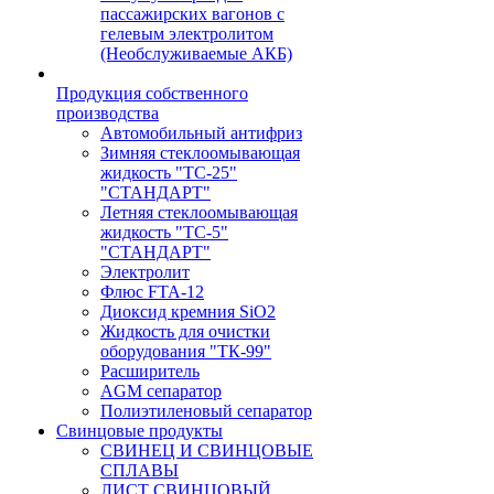
пассажирских вагонов с
гелевым электролитом
(Необслуживаемые АКБ)
Продукция собственного
производства
Автомобильный антифриз
Зимняя стеклоомывающая
жидкость "ТС-25"
"СТАНДАРТ"
Летняя стеклоомывающая
жидкость "ТС-5"
"СТАНДАРТ"
Электролит
Флюс FTA-12
Диоксид кремния SiO2
Жидкость для очистки
оборудования "ТК-99"
Расширитель
AGM сепаратор
Полиэтиленовый сепаратор
Свинцовые продукты
СВИНЕЦ И СВИНЦОВЫЕ
СПЛАВЫ
ЛИСТ СВИНЦОВЫЙ