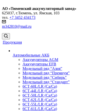
АО «Тюменский аккумуляторный завод»
625037, г.Тюмень, ул. Ямская, 103
тел.
+7 3452 434173
m342810@mail.ru
Продукция
Автомобильные АКБ
Аккумуляторы AGM
Аккумуляторы EFB
Модельный ряд “Азия”
Модельный ряд “Премиум”
Модельный ряд “Сибирь”
Модельный ряд “Стандарт”
6СТ-60L/LR (Ca/Ca)
6СТ-44L/LR (Са/Са)
6СТ-50L/LR (Ca/Ca)
6СТ-62L/LR (Ca/Ca)
6СТ-55L/LR (Ca/Ca)
6СТ-61L/LR (Ca/Ca)