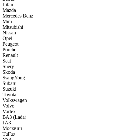
Lifan
Mazda
Mercedes Benz
Mini
Mitsubishi
Nissan
Opel
Peugeot
Porche
Renault
Seat
Shery
Skoda
SsangYong
Subaru
Suzuki
Toyota
Volkswagen
Volvo
Vortex
ВАЗ (Lada)
ГАЗ
Москвич
ТаГаз
УАЗ