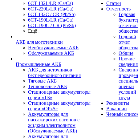
6CT-132L/LR (Ca/Ca)
Статьи
6СТ-220L/LR (Ca/Ca)
Отчетность
6CT-132C / CR (Pb/Sb)
Годовая
6СТ-190L/LR (Ca/Ca)
бухгалте
6СТ-190С / CR (Pb/Sb)
отчетнос
Ещё
обществ
Годовой
АКБ для мототехники
отчет
Необслуживаемые АКБ
обществ
Обслуживаемые АКБ
Общие
Прочие
Промышленные АКБ
сведения
АКБ для источников
Сведения
бесперебойного питания
проведе
Тяговые АКБ
специал
Тепловозные АКБ
оценки
Стационарные аккумуляторы
условий
серии «ТБ»
труда
Стационарные аккумуляторы
Реквизиты
серии «OPzS»
Вакансии
Аккумуляторы для
Черный списо
пассажирских вагонов с
жидким электролитом
(Обслуживаемые АКБ)
Аккумуляторы для