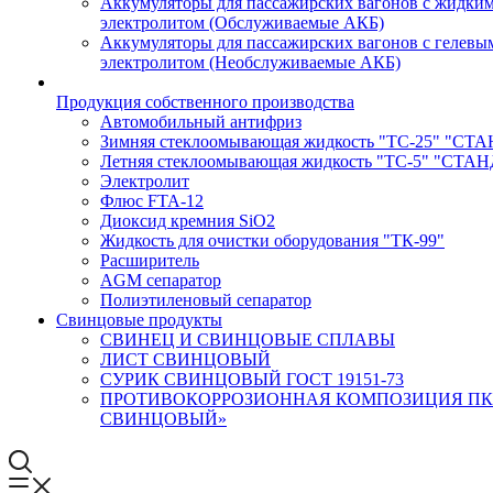
Аккумуляторы для пассажирских вагонов с жидки
электролитом (Обслуживаемые АКБ)
Аккумуляторы для пассажирских вагонов с гелевы
электролитом (Необслуживаемые АКБ)
Продукция собственного производства
Автомобильный антифриз
Зимняя стеклоомывающая жидкость "ТС-25" "СТ
Летняя стеклоомывающая жидкость "ТС-5" "СТА
Электролит
Флюс FTA-12
Диоксид кремния SiO2
Жидкость для очистки оборудования "ТК-99"
Расширитель
AGM сепаратор
Полиэтиленовый сепаратор
Свинцовые продукты
СВИНЕЦ И СВИНЦОВЫЕ СПЛАВЫ
ЛИСТ СВИНЦОВЫЙ
СУРИК СВИНЦОВЫЙ ГОСТ 19151-73
ПРОТИВОКОРРОЗИОННАЯ КОМПОЗИЦИЯ ПК
СВИНЦОВЫЙ»