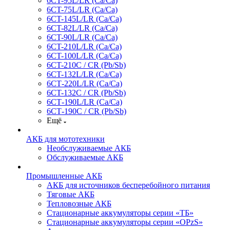
6CT-95L/LR (Са/Са)
6CT-75L/LR (Ca/Ca)
6CT-145L/LR (Са/Са)
6CT-82L/LR (Са/Са)
6CT-90L/LR (Ca/Ca)
6CT-210L/LR (Ca/Ca)
6CT-100L/LR (Ca/Ca)
6CT-210C / CR (Pb/Sb)
6CT-132L/LR (Ca/Ca)
6СТ-220L/LR (Ca/Ca)
6CT-132C / CR (Pb/Sb)
6СТ-190L/LR (Ca/Ca)
6СТ-190С / CR (Pb/Sb)
Ещё
АКБ для мототехники
Необслуживаемые АКБ
Обслуживаемые АКБ
Промышленные АКБ
АКБ для источников бесперебойного питания
Тяговые АКБ
Тепловозные АКБ
Стационарные аккумуляторы серии «ТБ»
Стационарные аккумуляторы серии «OPzS»