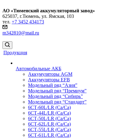
АО «Тюменский аккумуляторный завод»
625037, г.Тюмень, ул. Ямская, 103
тел.
+7 3452 434173
m342810@mail.ru
Продукция
Автомобильные АКБ
Аккумуляторы AGM
Аккумуляторы EFB
Модельный ряд “Азия”
Модельный ряд “Премиум”
Модельный ряд “Сибирь”
Модельный ряд “Стандарт”
6СТ-60L/LR (Ca/Ca)
6СТ-44L/LR (Са/Са)
6СТ-50L/LR (Ca/Ca)
6СТ-62L/LR (Ca/Ca)
6СТ-55L/LR (Ca/Ca)
6СТ-61L/LR (Ca/Ca)