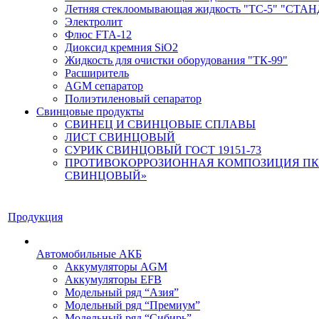
Летняя стеклоомывающая жидкость "ТС-5" "СТА
Электролит
Флюс FTA-12
Диоксид кремния SiO2
Жидкость для очистки оборудования "ТК-99"
Расширитель
AGM сепаратор
Полиэтиленовый сепаратор
Свинцовые продукты
СВИНЕЦ И СВИНЦОВЫЕ СПЛАВЫ
ЛИСТ СВИНЦОВЫЙ
СУРИК СВИНЦОВЫЙ ГОСТ 19151-73
ПРОТИВОКОРРОЗИОННАЯ КОМПОЗИЦИЯ ПК
СВИНЦОВЫЙ»
Продукция
Автомобильные АКБ
Аккумуляторы AGM
Аккумуляторы EFB
Модельный ряд “Азия”
Модельный ряд “Премиум”
Модельный ряд “Сибирь”