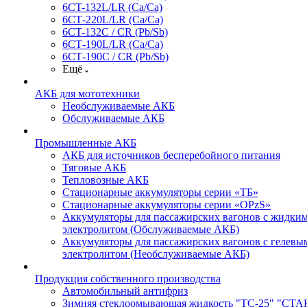
6CT-132L/LR (Ca/Ca)
6СТ-220L/LR (Ca/Ca)
6CT-132C / CR (Pb/Sb)
6СТ-190L/LR (Ca/Ca)
6СТ-190С / CR (Pb/Sb)
Ещё
АКБ для мототехники
Необслуживаемые АКБ
Обслуживаемые АКБ
Промышленные АКБ
АКБ для источников бесперебойного питания
Тяговые АКБ
Тепловозные АКБ
Стационарные аккумуляторы серии «ТБ»
Стационарные аккумуляторы серии «OPzS»
Аккумуляторы для пассажирских вагонов с жидки
электролитом (Обслуживаемые АКБ)
Аккумуляторы для пассажирских вагонов с гелевы
электролитом (Необслуживаемые АКБ)
Продукция собственного производства
Автомобильный антифриз
Зимняя стеклоомывающая жидкость "ТС-25" "СТ