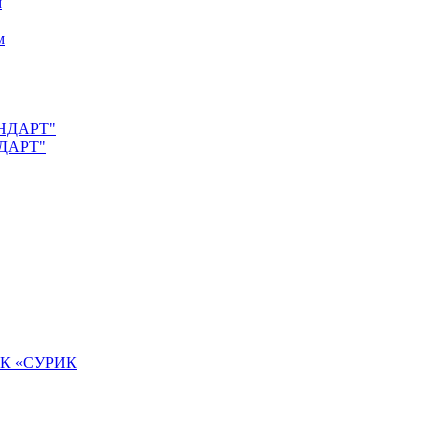
м
м
АНДАРТ"
НДАРТ"
К «СУРИК